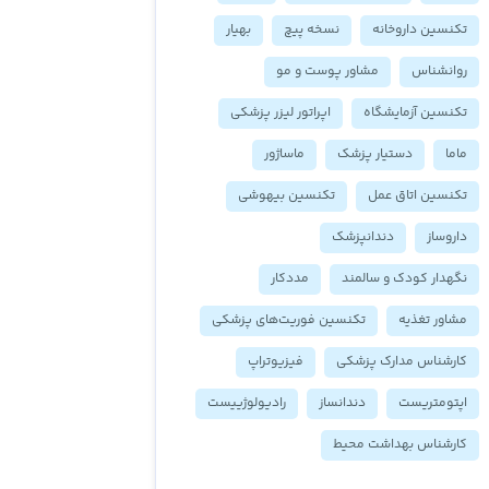
تکنسین داروخانه
نسخه پیچ
بهیار
روانشناس
مشاور پوست و مو
تکنسین آزمایشگاه
اپراتور لیزر پزشکی
ماما
دستیار پزشک
ماساژور
تکنسین اتاق عمل
تکنسین بیهوشی
داروساز
دندانپزشک
نگهدار کودک و سالمند
مددکار
مشاور تغذیه
تکنسین فوریت‌های پزشکی
کارشناس مدارک پزشکی
فیزیوتراپ
اپتومتریست
دندانساز
رادیولوژییست
کارشناس بهداشت محیط