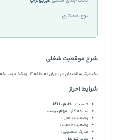
دسته‌بندی شغلی
فیزیوتراپ
نوع همکاری
شرح موقعیت شغلی
یک مرکز سالمندان در تهران (منطقه 3، ونک) جهت تکمیل کادر خود از متقاضیان ساکن استان تهران استخدام می‌نماید.
شرایط احراز
جنسیت :
خانم یا آقا
سابقه کار :
مهم نیست
وضعیت تاهل :
وضعیت خدمت :
مدرک تحصیلی :
سایر شرایط :