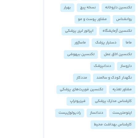
تکنسین داروخانه
نسخه پیچ
بهیار
روانشناس
مشاور پوست و مو
تکنسین آزمایشگاه
اپراتور لیزر پزشکی
ماما
دستیار پزشک
ماساژور
تکنسین اتاق عمل
تکنسین بیهوشی
داروساز
دندانپزشک
نگهدار کودک و سالمند
مددکار
مشاور تغذیه
تکنسین فوریت‌های پزشکی
کارشناس مدارک پزشکی
فیزیوتراپ
اپتومتریست
دندانساز
رادیولوژییست
کارشناس بهداشت محیط