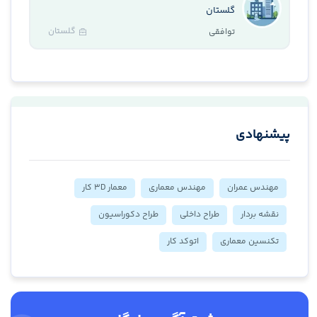
گلستان
گلستان
توافقی
پیشنهادی
مهندس عمران
مهندس معماری
معمار 3D کار
نقشه بردار
طراح داخلی
طراح دکوراسیون
تکنسین معماری
اتوکد کار