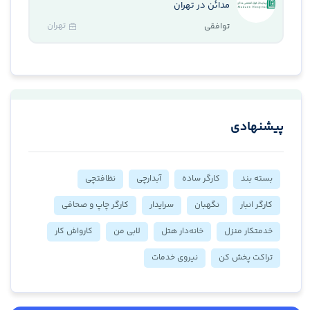
مدائن در تهران
تهران
توافقی
پیشنهادی
بسته بند
کارگر ساده
آبدارچی
نظافتچی
کارگر انبار
نگهبان
سرایدار
کارگر چاپ و صحافی
خدمتکار منزل
خانه‌دار هتل
لابی من
کارواش کار
تراکت پخش کن
نیروی خدمات