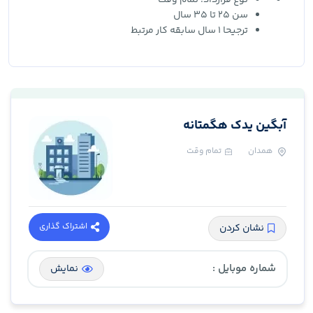
نوع قرارداد: تمام وقت
سن 25 تا 35 سال
ترجیحا 1 سال سابقه کار مرتبط
آبگین یدک هگمتانه
همدان
تمام وقت
اشتراک گذاری
نشان کردن
شماره موبایل :
نمایش