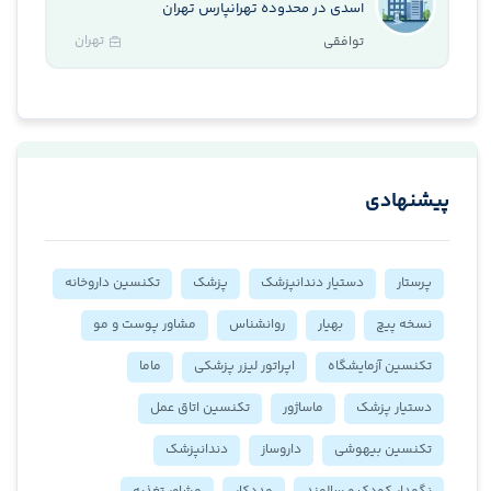
اسدی در محدوده تهرانپارس تهران
تهران
توافقی
پیشنهادی
پرستار
دستیار دندانپزشک
پزشک
تکنسین داروخانه
نسخه پیچ
بهیار
روانشناس
مشاور پوست و مو
تکنسین آزمایشگاه
اپراتور لیزر پزشکی
ماما
دستیار پزشک
ماساژور
تکنسین اتاق عمل
تکنسین بیهوشی
داروساز
دندانپزشک