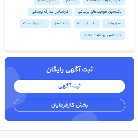
نگهدار کودک و سالمند
مددکار
مشاور تغذیه
تکنسین فوریت‌های پزشکی
کارشناس مدارک پزشکی
فیزیوتراپ
اپتومتریست
دندانساز
رادیولوژییست
کارشناس بهداشت محیط
ثبت آگهی رایگان
ثبت آگهی
بخش کارفرمایان