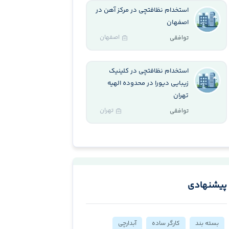
استخدام نظافتچی در مرکز آهن در
اصفهان
اصفهان
توافقی
استخدام نظافتچی در کلینیک
زیبایی دیورا در محدوده الهیه
تهران
تهران
توافقی
پیشنهادی
بسته بند
کارگر ساده
آبدارچی