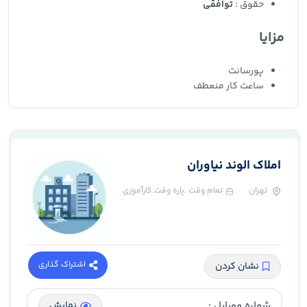
حقوق :
توافقی
مزایا
پورسانت
ساعت کار منعطف
املاک الوند نیاوران
تهران
تمام وقت ,پاره وقت,کارآموزی
اشتراک گذاری
نشان کردن
شماره موبایل :
نمایش