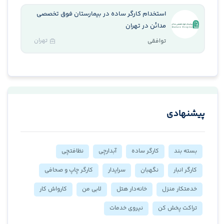
استخدام کارگر ساده در بیمارستان فوق تخصصی
مدائن در تهران
تهران
توافقی
پیشنهادی
بسته بند
کارگر ساده
آبدارچی
نظافتچی
کارگر انبار
نگهبان
سرایدار
کارگر چاپ و صحافی
خدمتکار منزل
خانه‌دار هتل
لابی من
کارواش کار
تراکت پخش کن
نیروی خدمات