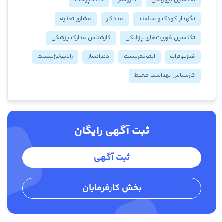
تکنسین بیهوشی
داروساز
دندانپزشک
نگهدار کودک و سالمند
مددکار
مشاور تغذیه
تکنسین فوریت‌های پزشکی
کارشناس مدارک پزشکی
فیزیوتراپ
اپتومتریست
دندانساز
رادیولوژییست
کارشناس بهداشت محیط
ثبت آگهی رایگان
ثبت آگهی
بخش کارفرمایان