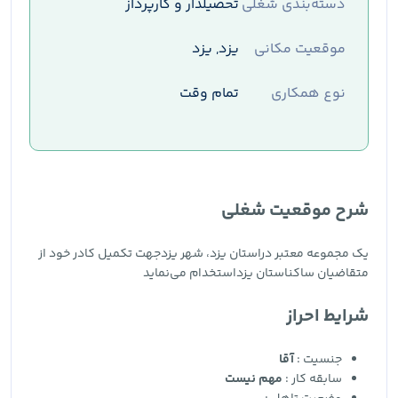
دسته‌بندی شغلی
تحصیلدار و کارپرداز
موقعیت مکانی
یزد, یزد
نوع همکاری
تمام وقت
شرح موقعیت شغلی
یک مجموعه معتبر دراستان یزد، شهر یزدجهت تکمیل کادر خود از
متقاضیان ساکناستان یزداستخدام می‌نماید
شرایط احراز
جنسیت :
آقا
سابقه کار :
مهم نیست