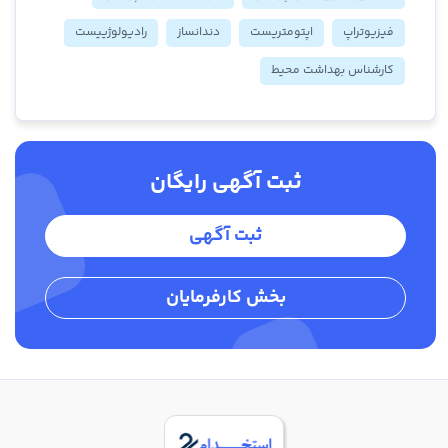
فیزیوتراپ
اپتومتریست
دندانساز
رادیولوژییست
کارشناس بهداشت محیط
ثبت آگهی رایگان
ثبت آگهی
بخش کارفرمایان