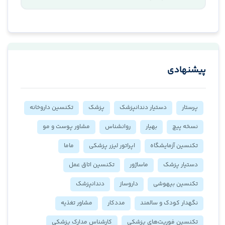
پیشنهادی
پرستار
دستیار دندانپزشک
پزشک
تکنسین داروخانه
نسخه پیچ
بهیار
روانشناس
مشاور پوست و مو
تکنسین آزمایشگاه
اپراتور لیزر پزشکی
ماما
دستیار پزشک
ماساژور
تکنسین اتاق عمل
تکنسین بیهوشی
داروساز
دندانپزشک
نگهدار کودک و سالمند
مددکار
مشاور تغذیه
تکنسین فوریت‌های پزشکی
کارشناس مدارک پزشکی