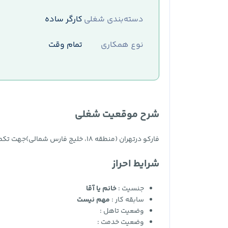
دسته‌بندی شغلی
کارگر ساده
نوع همکاری
تمام وقت
شرح موقعیت شغلی
فارکو درتهران (منطقه ۱۸، خلیج فارس شمالی)جهت تکمیل کادر خود از متقاضیان ساکناستان تهراناستخدام می‌نماید
شرایط احراز
جنسیت :
خانم یا آقا
سابقه کار :
مهم نیست
وضعیت تاهل :
وضعیت خدمت :