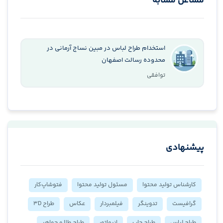
مشاغل مشابه
استخدام طراح لباس در مبین نساج آرمانی در
محدوده رسالت اصفهان
توافقی
پیشنهادی
کارشناس تولید محتوا
مسئول تولید محتوا
فتوشاپ‌کار
گرافیست
تدوینگر
فیلمبردار
عکاس
طراح 3D
طراح لباس
طراح چاپ
انیماتور
طراح طلا و جواهر