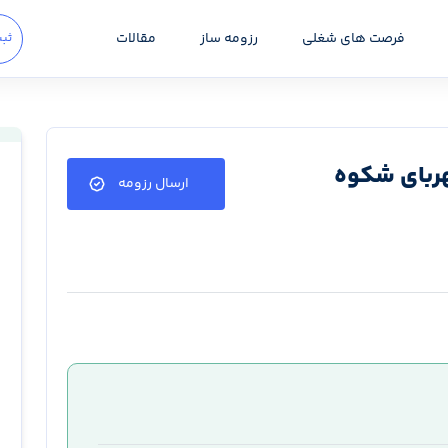
فرصت های شغلی
رزومه ساز
مقالات
ثبت
هربای شکوه
ارسال رزومه