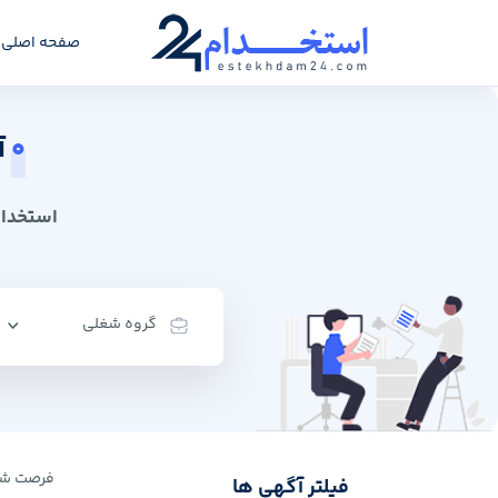
صفحه اصلی
0
آ
استخدام 24: سامانه کاریابی
گروه شغلی
فرصت ‌شغ
فیلتر آگهی ها