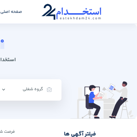
صفحه اصلی
0
آ
استخدام 24: سامانه کاریابی
گروه شغلی
فرصت ‌شغ
فیلتر آگهی ها