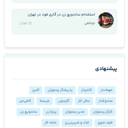
استخدام ساندویچ زن در گاری فود در تهران
تهران
توافقی
پیشنهادی
مهماندار
کانتر‌دار
پذیرشگر رستوران
آشپز
صندوقدار
سالن کار
گارسون
باریستا
کافی‌من
کارگر رستوران
مدیر رستوران
پیتزا زن
ساندویچ زن
ظرف شوی
قناد و شیرینی‌پز
تخته کار