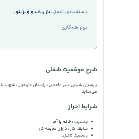
دسته‌بندی شغلی
بازاریاب و ویزیتور
نوع همکاری
شرح موقعیت شغلی
پارسیان شیمی سبز مامطیر دراستان مازندران، شهر باب
می‌نماید
شرایط احراز
جنسیت :
خانم یا آقا
سابقه کار :
دارای سابقه کار
وضعیت تاهل :