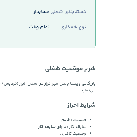
دسته‌بندی شغلی
حسابدار
نوع همکاری
تمام وقت
شرح موقعیت شغلی
بازرگانی ویستا پخش مهر فراز در استان البرز (فردیس) 
می‌نماید.
شرایط احراز
جنسیت :
خانم
سابقه کار :
دارای سابقه کار
وضعیت تاهل :