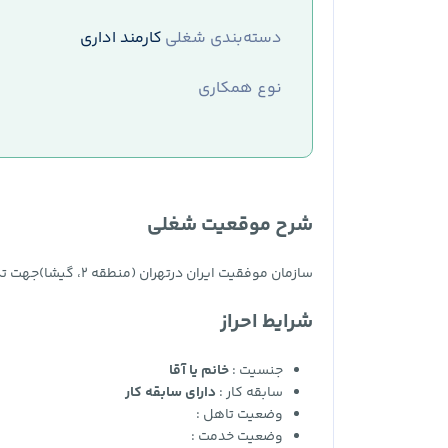
دسته‌بندی شغلی
کارمند اداری
نوع همکاری
شرح موقعیت شغلی
ساز‌مان موفقیت ایران درتهران (منطقه ۲، گیشا)جهت تکمیل کادر خود از متقاضیان ساکناستان تهراناستخدام می‌نماید
شرایط احراز
جنسیت :
خانم یا آقا
سابقه کار :
دارای سابقه کار
وضعیت تاهل :
وضعیت خدمت :