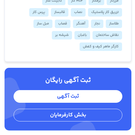
فرزکار
برقکار
MDF کار
کابینت ساز
تزریق کار پلاستیک
نصاب
قالبساز
پرس کار
طلاساز
نجار
آهنگر
قصاب
مبل ساز
نقاش ساختمان
باغبان
شیشه بر
کارگر ماهر کیف و کفش
ثبت آگهی رایگان
ثبت آگهی
بخش کارفرمایان