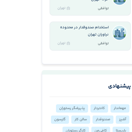
تهران
توافقی
استخدام صندوقدار در محدوده
نیاوران تهران
تهران
توافقی
پیشنهادی
مهماندار
کانتر‌دار
پذیرشگر رستوران
آشپز
صندوقدار
سالن کار
گارسون
باریستا
کافی‌من
کارگر رستوران