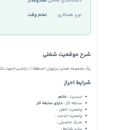
دسته‌بندی شغلی
صندوقدار
نوع همکاری
تمام وقت
شرح موقعیت شغلی
یک مجموعه معتبر درتهران (منطقه ۱، دزاشیب)جهت تکمیل کادر خود از متقاضیان ساکناستان تهراناستخدام می‌نماید
شرایط احراز
جنسیت :
خانم
سابقه کار :
دارای سابقه کار
وضعیت تاهل :
وضعیت خدمت :
مدرک تحصیلی :
سایر شرایط :