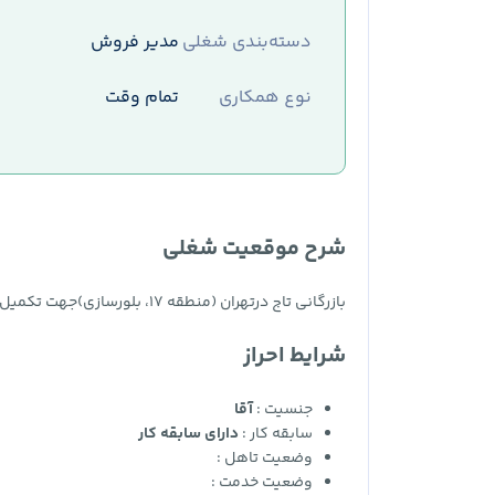
دسته‌بندی شغلی
مدیر فروش
نوع همکاری
تمام وقت
شرح موقعیت شغلی
بازرگانی تاج درتهران (منطقه ۱۷، بلورسازی)جهت تکمیل کادر خود از متقاضیان ساکناستان تهراناستخدام می‌نماید
شرایط احراز
جنسیت :
آقا
سابقه کار :
دارای سابقه کار
وضعیت تاهل :
وضعیت خدمت :