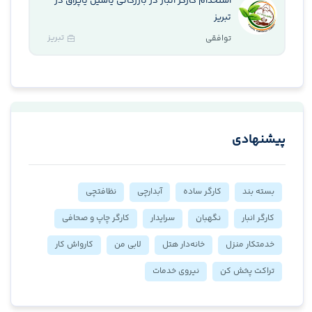
استخدام کارگر انبار در بازرگانی یاشیل یاپراق در
تبریز
تبریز
توافقی
پیشنهادی
بسته بند
کارگر ساده
آبدارچی
نظافتچی
کارگر انبار
نگهبان
سرایدار
کارگر چاپ و صحافی
خدمتکار منزل
خانه‌دار هتل
لابی من
کارواش کار
تراکت پخش کن
نیروی خدمات