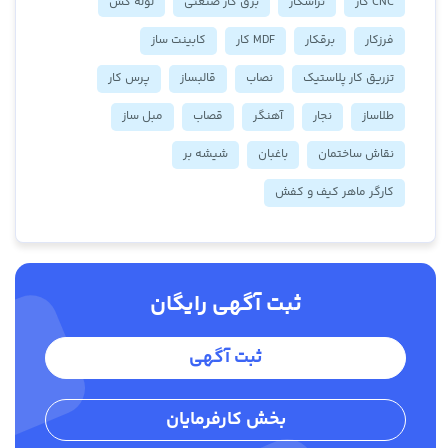
CNC کار
تراشکار
برق کار صنعتی
لوله کش
فرزکار
برقکار
MDF کار
کابینت ساز
تزریق کار پلاستیک
نصاب
قالبساز
پرس کار
طلاساز
نجار
آهنگر
قصاب
مبل ساز
نقاش ساختمان
باغبان
شیشه بر
کارگر ماهر کیف و کفش
ثبت آگهی رایگان
ثبت آگهی
بخش کارفرمایان