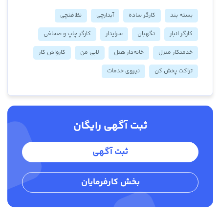
بسته بند
کارگر ساده
آبدارچی
نظافتچی
کارگر انبار
نگهبان
سرایدار
کارگر چاپ و صحافی
خدمتکار منزل
خانه‌دار هتل
لابی من
کارواش کار
تراکت پخش کن
نیروی خدمات
ثبت آگهی رایگان
ثبت آگهی
بخش کارفرمایان