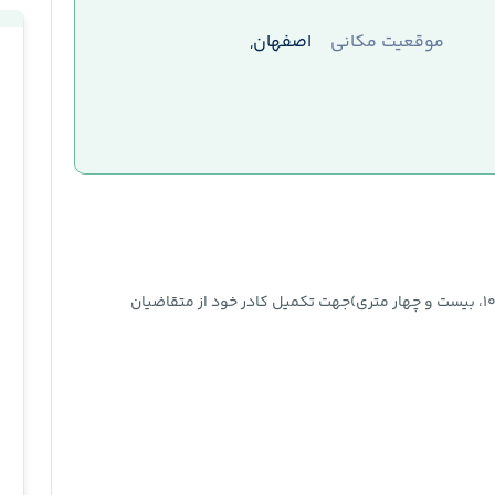
موقعیت مکانی
اصفهان,
یک مجموعه معتبر دراستان اصفهان (اصفهان، منطقه ۱۰، بیست و چهار متری)جهت تکمیل کادر خود از متقاضیان