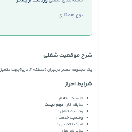
دسته‌بندی شغلی
وردست آرایشگر
نوع همکاری
شرح موقعیت شغلی
یک مجموعه معتبر درتهران (منطقه ۲، دریا)جهت تکمیل کادر خود از متقاضیان ساکناستان تهراناستخدام می‌نماید
شرایط احراز
جنسیت :
خانم
سابقه کار :
مهم نیست
وضعیت تاهل :
وضعیت خدمت :
مدرک تحصیلی :
سایر شرایط :