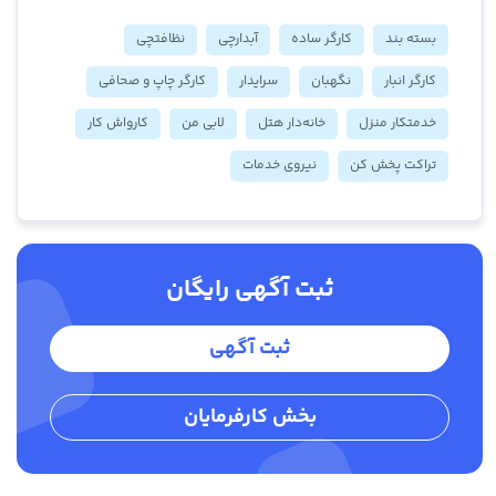
بسته بند
کارگر ساده
آبدارچی
نظافتچی
کارگر انبار
نگهبان
سرایدار
کارگر چاپ و صحافی
خدمتکار منزل
خانه‌دار هتل
لابی من
کارواش کار
تراکت پخش کن
نیروی خدمات
ثبت آگهی رایگان
ثبت آگهی
بخش کارفرمایان