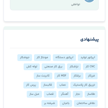
توافقی
پیشنهادی
اپراتور تولید
اپراتور دستگاه
مونتاژ کار
جوشکار
CNC کار
تراشکار
برق کار صنعتی
لوله کش
فرزکار
برقکار
MDF کار
کابینت ساز
تزریق کار پلاستیک
نصاب
قالبساز
پرس کار
طلاساز
نجار
آهنگر
قصاب
مبل ساز
نقاش ساختمان
باغبان
شیشه بر