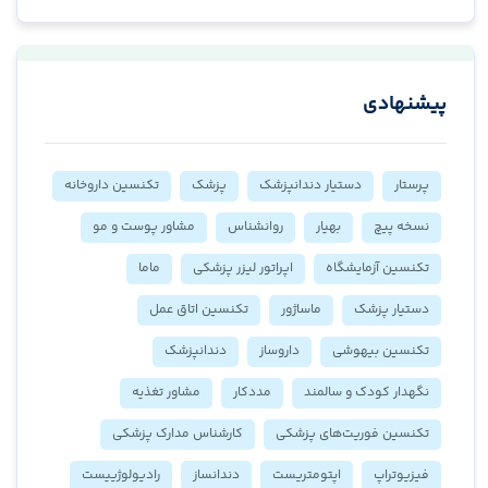
پیشنهادی
پرستار
دستیار دندانپزشک
پزشک
تکنسین داروخانه
نسخه پیچ
بهیار
روانشناس
مشاور پوست و مو
تکنسین آزمایشگاه
اپراتور لیزر پزشکی
ماما
دستیار پزشک
ماساژور
تکنسین اتاق عمل
تکنسین بیهوشی
داروساز
دندانپزشک
نگهدار کودک و سالمند
مددکار
مشاور تغذیه
تکنسین فوریت‌های پزشکی
کارشناس مدارک پزشکی
فیزیوتراپ
اپتومتریست
دندانساز
رادیولوژییست