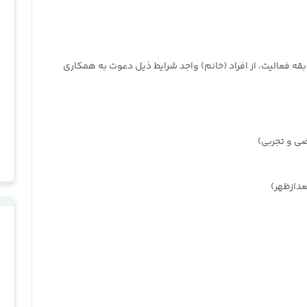
هندگان با بیش از 20 سال سابقه فعالیت، از افراد (خانم) واجد شرایط ذیل دعوت به همکاری
ی و تجربی)
عدازظهر)