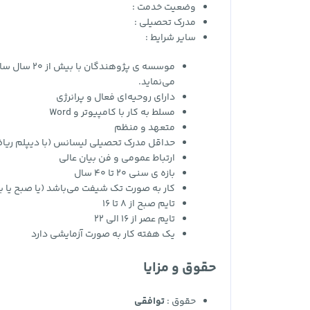
وضعیت خدمت :
مدرک تحصیلی :
سایر شرایط :
موسسه ی پژو
می‌نماید.
دارای روحیه‌ای فعال و پرانرژی
مسلط به کار با کامپیوتر و Word
متعهد و منظم
حداقل مدرک تحصیلی لیسانس (با دیپلم ریاض
ارتباط عمومی و فن بیان عالی
بازه ی سنی 20 تا 40 سال
کار به صورت تک شیفت می‌باشد (یا صبح یا ب
تایم صبح از 8 تا 16
تایم عصر از 16 الی 22
یک هفته کار به صورت آزمایشی دارد
حقوق و مزایا
حقوق :
توافقی