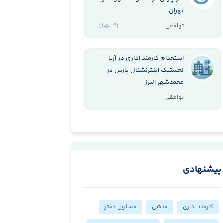
تهران
تهران
توافقی
استخدام کارمند اداری در آریا
لجستیک اینترنشنال پارس در
محمدشهر البرز
توافقی
پیشنهادی
کارمند اداری
منشی
مسئول دفتر