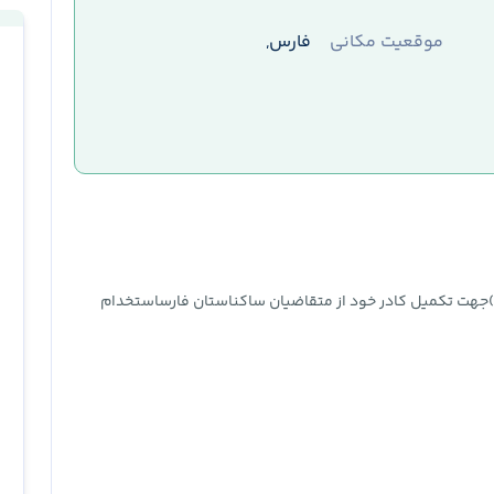
موقعیت مکانی
فارس,
ن فارس (شیراز، منطقه ۳، کاراندیش)جهت تکمیل کادر خود از متقاضیان ساکناستان فارساستخدام