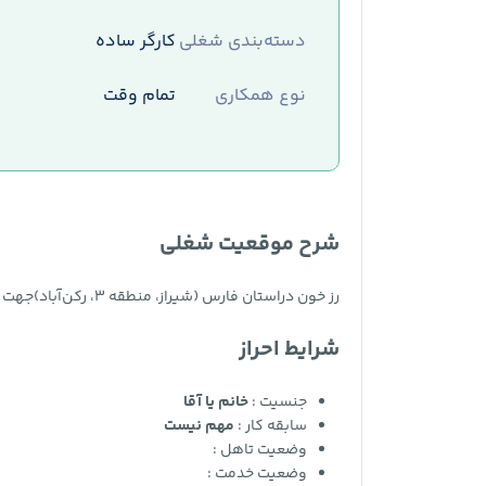
دسته‌بندی شغلی
کارگر ساده
نوع همکاری
تمام وقت
شرح موقعیت شغلی
رز خون دراستان فارس (شیراز، منطقه ۳، رکن‌آباد)جهت تکمیل کادر خود از متقاضیان ساکناستان فارساستخدام می‌نماید
شرایط احراز
جنسیت :
خانم یا آقا
سابقه کار :
مهم نیست
وضعیت تاهل :
وضعیت خدمت :